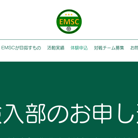
EMSCが目指すもの
活動実績
体験申込
対戦チーム募集
お
験入部のお申し