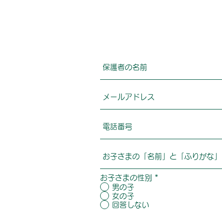
お子さまの性別
*
男の子
女の子
回答しない